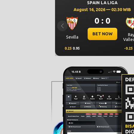
 CHAMPIONS LEAGUE QUALIFIERS
UEFA CHAMPIONS LEAG
August 12, 2026 — 02:00 WIB
August 12, 2026 —
0 : 0
0 : 0
Previous
BET NOW
BET NO
SK Sturm
yon
Sparta Praha
Graz
.86
-1
0.96
-0.5
0.95