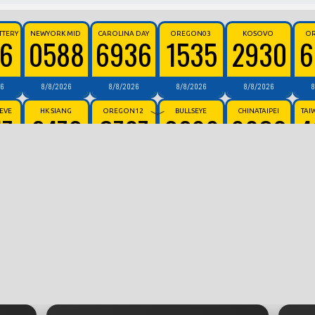
TTERY
NEWYORK MID
CAROLINA DAY
OREGON03
KOSOVO
O
16
0588
6936
1535
2930
6
26
8/8/2026
8/8/2026
8/8/2026
8/8/2026
8
EVE
HK SIANG
OREGON12
BULLSEYE
CHINATAIPEI
TAI
17
2476
3787
6299
9830
4
26
8/8/2026
8/8/2026
8/8/2026
8/8/2026
8
IA
MALAYSIA
CUBA
LAOS LOTTERY
MYANMAR
H
20
7218
6073
0786
2398
9
26
7/8/2026
7/8/2026
6/8/2026
7/8/2026
7