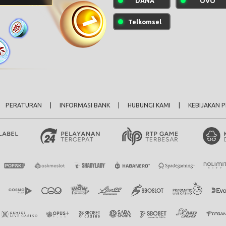
DANA
OVO
Telkomsel
PERATURAN
|
INFORMASI BANK
|
HUBUNGI KAMI
|
KEBIJAKAN P