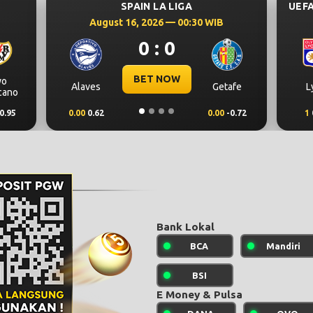
UE QUALIFIERS
UEFA CHAMPIONS LEAGUE QUALIFIERS
 01:30 WIB
August 12, 2026 — 01:15 WIB
0 : 0
W
BET NOW
Slovan
Fenerbahce
Mjallby
Bratislava
0.5
0.87
0.5
0.83
-0.5
0.99
Bank Lokal
BCA
Mandiri
BSI
E Money & Pulsa