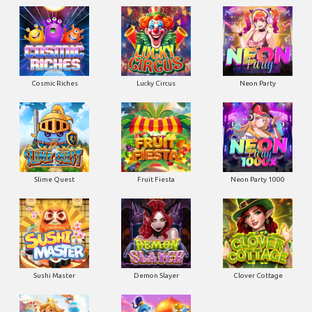
Cosmic Riches
Lucky Circus
Neon Party
Slime Quest
Fruit Fiesta
Neon Party 1000
Sushi Master
Demon Slayer
Clover Cottage