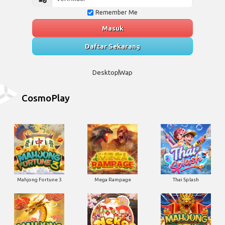
Remember Me
Masuk
Daftar Sekarang
Desktop
Wap
CosmoPlay
Mahjong Fortune 3
Mega Rampage
Thai Splash