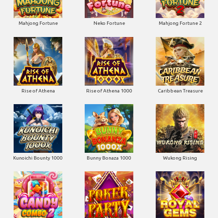
Mahjong Fortune
Neko Fortune
Mahjong Fortune 2
Rise of Athena
Rise of Athena 1000
Caribbean Treasure
Kunoichi Bounty 1000
Bunny Bonaza 1000
Wukong Rising