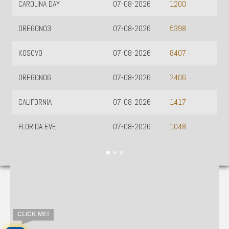
8-2026
OREGON12
06-08-2026
1200
8-2026
BULLSEYE
06-08-2026
5398
8-2026
CHINATAIPEI
06-08-2026
8407
8-2026
TAIWAN SIANG
06-08-2026
2406
8-2026
SYDNEY
06-08-2026
1417
8-2026
BAHAMA
06-08-2026
1048
CLICK ME!