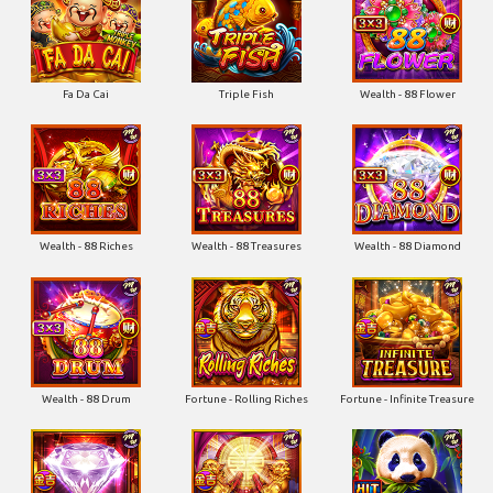
Fa Da Cai
Triple Fish
Wealth - 88 Flower
Wealth - 88 Riches
Wealth - 88 Treasures
Wealth - 88 Diamond
Wealth - 88 Drum
Fortune - Rolling Riches
Fortune - Infinite Treasure