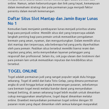
online. Namun, selain keberuntungan dan link yang tepat, kemampuan
dalam memahami strategi dan pola permainan juga menjadi faktor
penentu dalam meraih kemenangan.
Daftar Situs Slot Mantap dan Jamin Bayar Lunas
No 1
Kemudian kami menjamin pembayaran lunas menjadi prioritas utama
bagi para penjudi online. Memilih situs slot yang terpercaya adalah
langkah penting bagi para pemain untuk memastikan pengalaman
bermain yang aman, nyaman, dan menguntungkan. Dalam memilih situs
slot mantap dan terpercaya, ada beberapa hal yang perlu diperhatikan
oleh para pemain. Pastikan situs tersebut memiliki lisensi resmi dan
regulasi yang jelas, serta menyediakan layanan pelanggan yang
responsif dan profesional. Selain itu, cek juga ulasan dan testimoni dari
para pemain lain untuk memastikan reputasi dan kredibilitas situs
tersebut.
TOGEL ONLINE
Togel adalah permainan judi yang sangat populer sejak dulu hingga
sekarang. Togel di ambil dari kata Toto Gelap, yang dimana permainan
angka di undi hingga keluar angka kemenangan pasaran, sebelumnya
cara bermain togel mesti melalui bandar darat yang menyediakan
tempat betting, di zaman sekarang togel lebih mudah untuk dimainkan
cukup menggunakan smartphone, togel dapat dimainkan melalui
online. Enambet menyediakan permainan togel online dengan 30
pasaran resmi yang dapat dimainkan oleh semua kalangan masyarakat