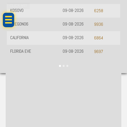
CLICK ME!
CHINATAIPEI
09-08-2026
6193
TAIWAN SIANG
08-08-2026
4932
SYDNEY
08-08-2026
2413
BAHAMA
08-08-2026
5678