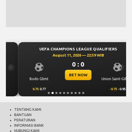
UEFA CHAMPIONS LEAGUE QUALIFIERS
August 11, 2026 — 22:59 WIB
0 : 0
Previous
Next
BET NOW
Bodo Glimt
Union Saint-Gilloise
0.75
0.77
-0.75
-0.95
TENTANG KAMI
BANTUAN
PERATURAN
INFORMASI BANK
HUBUNGI KAMI