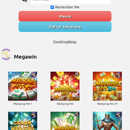
Remember Me
Masuk
Daftar Sekarang
Desktop
Wap
Megawin
Mahjong Hit +
Mahjong Hit
Mahjong Hit 2+