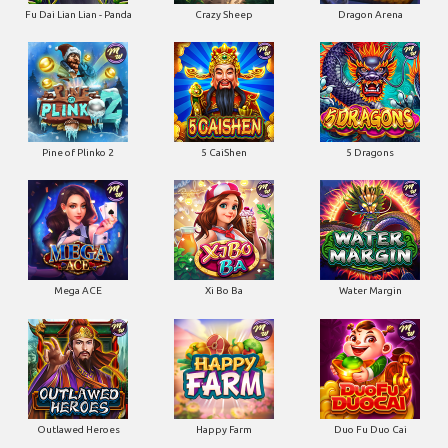
Fu Dai Lian Lian - Panda
Crazy Sheep
Dragon Arena
Pine of Plinko 2
5 CaiShen
5 Dragons
Mega ACE
Xi Bo Ba
Water Margin
Outlawed Heroes
Happy Farm
Duo Fu Duo Cai