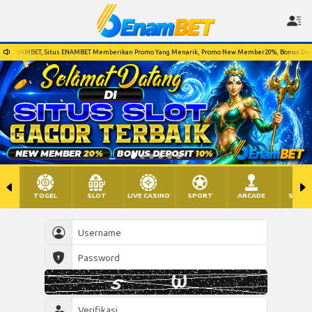
MBET, Situs ENAMBET Memberikan Promo Yang Menarik, Promo New Member20%, Bonus Deposit Harian1
TOGEL
SLOT
LIVE CASINO
SPORT
ARCADE
SABU