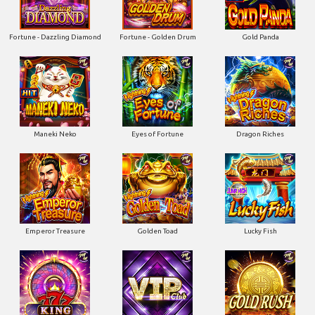
Fortune - Dazzling Diamond
Fortune - Golden Drum
Gold Panda
Maneki Neko
Eyes of Fortune
Dragon Riches
Emperor Treasure
Golden Toad
Lucky Fish