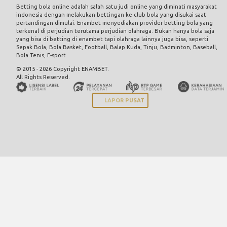
Betting bola online adalah salah satu judi online yang diminati masyarakat
indonesia dengan melakukan bettingan ke club bola yang disukai saat
pertandingan dimulai. Enambet menyediakan provider betting bola yang
terkenal di perjudian terutama perjudian olahraga. Bukan hanya bola saja
yang bisa di betting di enambet tapi olahraga lainnya juga bisa, seperti
Sepak Bola, Bola Basket, Football, Balap Kuda, Tinju, Badminton, Baseball,
Bola Tenis, E-sport
© 2015 - 2026 Copyright ENAMBET.
All Rights Reserved.
LAPOR PUSAT