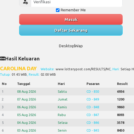
Remember Me
Masuk
Daftar Sekarang
Desktop
Wap
Hasil Keluaran
CAROLINA DAY
Website:
www.lotterypost.com/RESULTS/NC
, Hari:
Setiap H
Tutup:
01:45 WIB
, Result:
02:00 WIB
No
Tanggal
Hari
Pasaran
Result
1
08 Aug 2026
Sabtu
CD - 850
6936
2
07 Aug 2026
Jumat
CD - 849
1200
3
06 Aug 2026
Kamis
CD - 848
9860
4
05 Aug 2026
Rabu
CD - 847
8093
5
04 Aug 2026
Selasa
CD - 846
3578
6
03 Aug 2026
Senin
CD - 845
8450