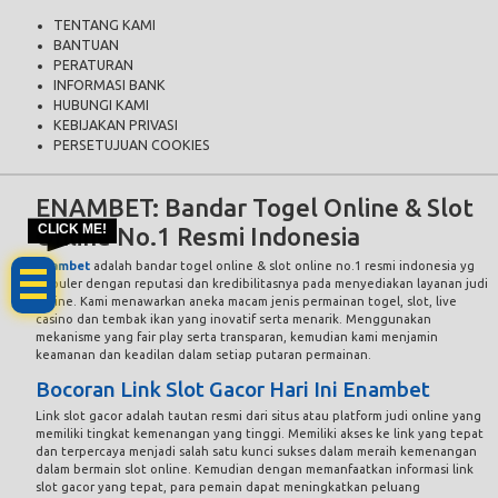
TENTANG KAMI
BANTUAN
PERATURAN
INFORMASI BANK
HUBUNGI KAMI
KEBIJAKAN PRIVASI
PERSETUJUAN COOKIES
ENAMBET: Bandar Togel Online & Slot
CLICK ME!
Online No.1 Resmi Indonesia
Enambet
adalah bandar togel online & slot online no.1 resmi indonesia yg
populer dengan reputasi dan kredibilitasnya pada menyediakan layanan judi
online. Kami menawarkan aneka macam jenis permainan togel, slot, live
casino dan tembak ikan yang inovatif serta menarik. Menggunakan
mekanisme yang fair play serta transparan, kemudian kami menjamin
keamanan dan keadilan dalam setiap putaran permainan.
Bocoran Link Slot Gacor Hari Ini Enambet
Link slot gacor adalah tautan resmi dari situs atau platform judi online yang
memiliki tingkat kemenangan yang tinggi. Memiliki akses ke link yang tepat
dan terpercaya menjadi salah satu kunci sukses dalam meraih kemenangan
dalam bermain slot online. Kemudian dengan memanfaatkan informasi link
slot gacor yang tepat, para pemain dapat meningkatkan peluang