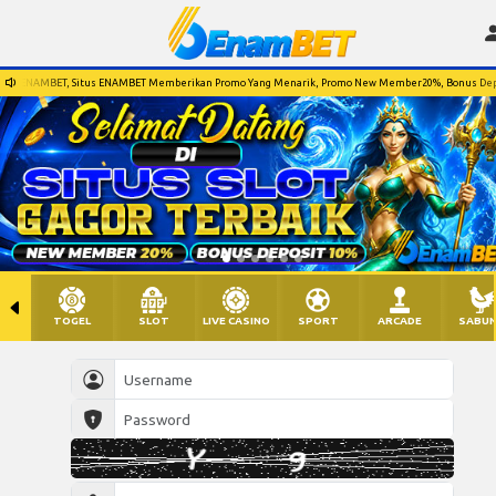
s ENAMBET, Situs ENAMBET Memberikan Promo Yang Menarik, Promo New Member20%, Bonus Deposit H
TOGEL
SLOT
LIVE CASINO
SPORT
ARCADE
SABU