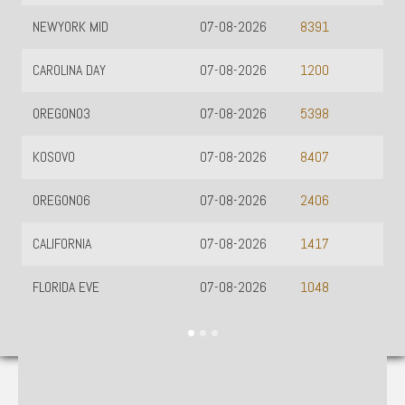
NEWYORK MID
07-08-2026
HK
8391
CAROLINA DAY
07-08-2026
OR
1200
OREGON03
07-08-2026
BU
5398
KOSOVO
07-08-2026
CH
8407
OREGON06
07-08-2026
TA
2406
CALIFORNIA
07-08-2026
SY
1417
FLORIDA EVE
07-08-2026
BA
1048