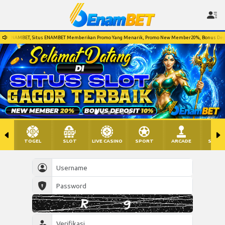
 ENAMBET, Situs ENAMBET Memberikan Promo Yang Menarik, Promo New Member20%, Bonus Deposit Har
TOGEL
SLOT
LIVE CASINO
SPORT
ARCADE
SABU