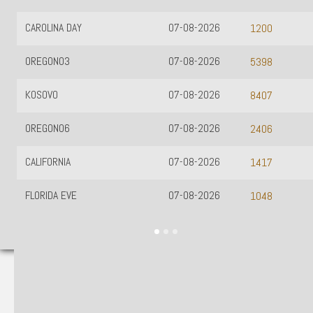
CAROLINA DAY
07-08-2026
1200
OREGON03
07-08-2026
5398
KOSOVO
07-08-2026
8407
OREGON06
07-08-2026
2406
CALIFORNIA
07-08-2026
1417
FLORIDA EVE
07-08-2026
1048