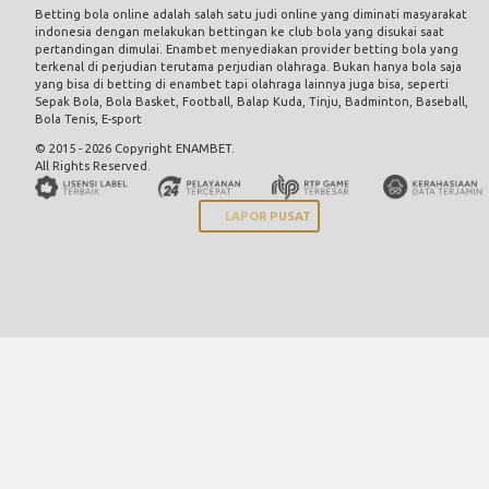
Betting bola online adalah salah satu judi online yang diminati masyarakat
indonesia dengan melakukan bettingan ke club bola yang disukai saat
pertandingan dimulai. Enambet menyediakan provider betting bola yang
terkenal di perjudian terutama perjudian olahraga. Bukan hanya bola saja
yang bisa di betting di enambet tapi olahraga lainnya juga bisa, seperti
Sepak Bola, Bola Basket, Football, Balap Kuda, Tinju, Badminton, Baseball,
Bola Tenis, E-sport
© 2015 - 2026 Copyright ENAMBET.
All Rights Reserved.
LAPOR PUSAT