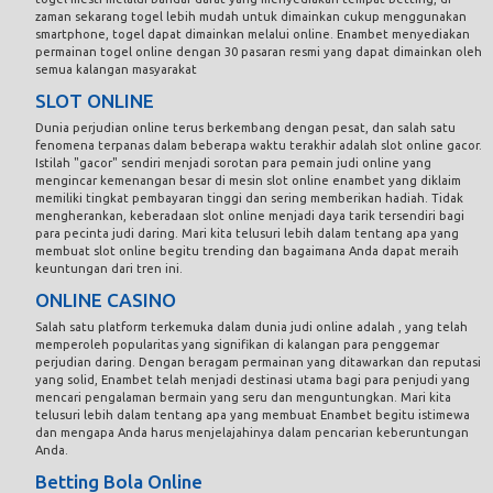
zaman sekarang togel lebih mudah untuk dimainkan cukup menggunakan
smartphone, togel dapat dimainkan melalui online. Enambet menyediakan
permainan togel online dengan 30 pasaran resmi yang dapat dimainkan oleh
semua kalangan masyarakat
SLOT ONLINE
Dunia perjudian online terus berkembang dengan pesat, dan salah satu
fenomena terpanas dalam beberapa waktu terakhir adalah slot online gacor.
Istilah "gacor" sendiri menjadi sorotan para pemain judi online yang
mengincar kemenangan besar di mesin slot online enambet yang diklaim
memiliki tingkat pembayaran tinggi dan sering memberikan hadiah. Tidak
mengherankan, keberadaan slot online menjadi daya tarik tersendiri bagi
para pecinta judi daring. Mari kita telusuri lebih dalam tentang apa yang
membuat slot online begitu trending dan bagaimana Anda dapat meraih
keuntungan dari tren ini.
ONLINE CASINO
Salah satu platform terkemuka dalam dunia judi online adalah , yang telah
memperoleh popularitas yang signifikan di kalangan para penggemar
perjudian daring. Dengan beragam permainan yang ditawarkan dan reputasi
yang solid, Enambet telah menjadi destinasi utama bagi para penjudi yang
mencari pengalaman bermain yang seru dan menguntungkan. Mari kita
telusuri lebih dalam tentang apa yang membuat Enambet begitu istimewa
dan mengapa Anda harus menjelajahinya dalam pencarian keberuntungan
Anda.
Betting Bola Online