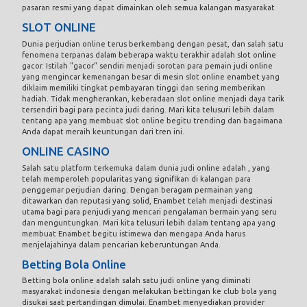
pasaran resmi yang dapat dimainkan oleh semua kalangan masyarakat
SLOT ONLINE
Dunia perjudian online terus berkembang dengan pesat, dan salah satu
fenomena terpanas dalam beberapa waktu terakhir adalah slot online
gacor. Istilah "gacor" sendiri menjadi sorotan para pemain judi online
yang mengincar kemenangan besar di mesin slot online enambet yang
diklaim memiliki tingkat pembayaran tinggi dan sering memberikan
hadiah. Tidak mengherankan, keberadaan slot online menjadi daya tarik
tersendiri bagi para pecinta judi daring. Mari kita telusuri lebih dalam
tentang apa yang membuat slot online begitu trending dan bagaimana
Anda dapat meraih keuntungan dari tren ini.
ONLINE CASINO
Salah satu platform terkemuka dalam dunia judi online adalah , yang
telah memperoleh popularitas yang signifikan di kalangan para
penggemar perjudian daring. Dengan beragam permainan yang
ditawarkan dan reputasi yang solid, Enambet telah menjadi destinasi
utama bagi para penjudi yang mencari pengalaman bermain yang seru
dan menguntungkan. Mari kita telusuri lebih dalam tentang apa yang
membuat Enambet begitu istimewa dan mengapa Anda harus
menjelajahinya dalam pencarian keberuntungan Anda.
Betting Bola Online
Betting bola online adalah salah satu judi online yang diminati
masyarakat indonesia dengan melakukan bettingan ke club bola yang
disukai saat pertandingan dimulai. Enambet menyediakan provider