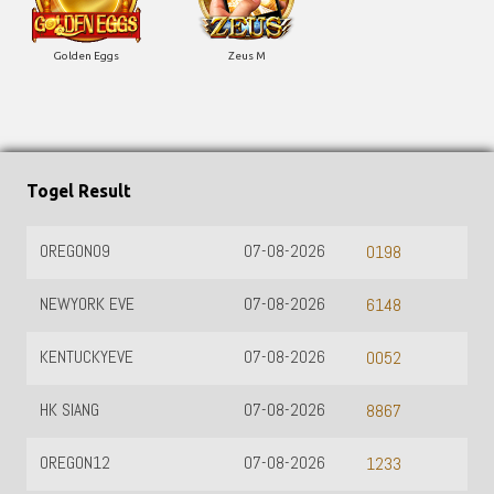
Golden Eggs
Zeus M
Togel Result
OREGON09
07-08-2026
0198
NEWYORK EVE
07-08-2026
6148
KENTUCKYEVE
07-08-2026
0052
HK SIANG
07-08-2026
8867
OREGON12
07-08-2026
1233