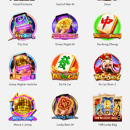
Good Fortune
God of War M
Zeus
Fly Out
Disco Night M
Da Hong Zhong
Jump Higher mobile
Da Fa Cai
Fa Cai Shen 2
Move n Jump
Lucky Bats M
168 Lucky Bag