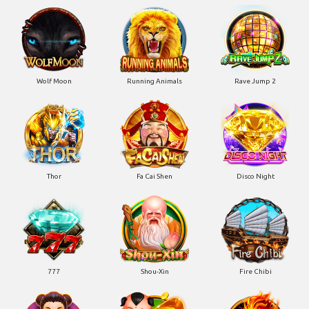
Wolf Moon
Running Animals
Rave Jump 2
Thor
Fa Cai Shen
Disco Night
777
Shou-Xin
Fire Chibi