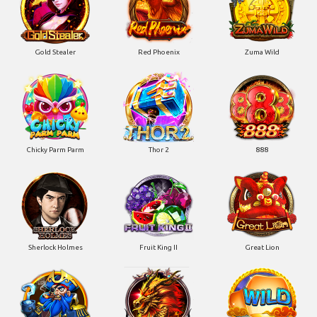
Gold Stealer
Red Phoenix
Zuma Wild
Chicky Parm Parm
Thor 2
888
Sherlock Holmes
Fruit King II
Great Lion