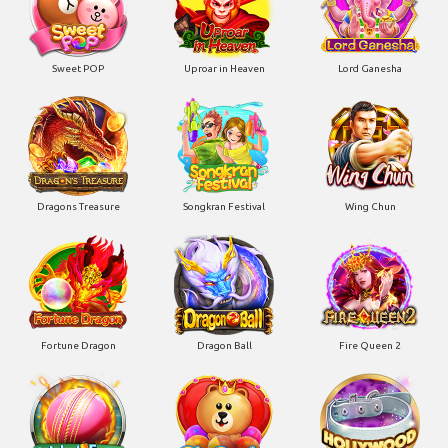
Sweet POP
Uproar in Heaven
Lord Ganesha
Dragons Treasure
Songkran Festival
Wing Chun
Fortune Dragon
Dragon Ball
Fire Queen 2