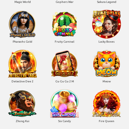
Magic World
Gophers War
Sakura Legend
Pharaohs Gold
Fruity Carnival
Lucky Boxes
Detective Dee 2
Gu Gu Gu 2 M
Meow
Zhong Kui
Six Candy
Fire Queen