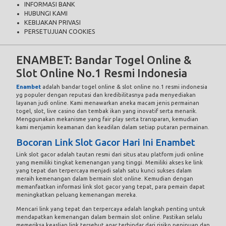
INFORMASI BANK
HUBUNGI KAMI
KEBIJAKAN PRIVASI
PERSETUJUAN COOKIES
ENAMBET: Bandar Togel Online &
Slot Online No.1 Resmi Indonesia
Enambet
adalah bandar togel online & slot online no.1 resmi indonesia
yg populer dengan reputasi dan kredibilitasnya pada menyediakan
layanan judi online. Kami menawarkan aneka macam jenis permainan
togel, slot, live casino dan tembak ikan yang inovatif serta menarik.
Menggunakan mekanisme yang fair play serta transparan, kemudian
kami menjamin keamanan dan keadilan dalam setiap putaran permainan.
Bocoran Link Slot Gacor Hari Ini Enambet
Link slot gacor adalah tautan resmi dari situs atau platform judi online
yang memiliki tingkat kemenangan yang tinggi. Memiliki akses ke link
yang tepat dan terpercaya menjadi salah satu kunci sukses dalam
meraih kemenangan dalam bermain slot online. Kemudian dengan
memanfaatkan informasi link slot gacor yang tepat, para pemain dapat
meningkatkan peluang kemenangan mereka.
Mencari link yang tepat dan terpercaya adalah langkah penting untuk
mendapatkan kemenangan dalam bermain slot online. Pastikan selalu
memeriksa keaslian link tersebut agar terhindar dari risiko penipuan dan