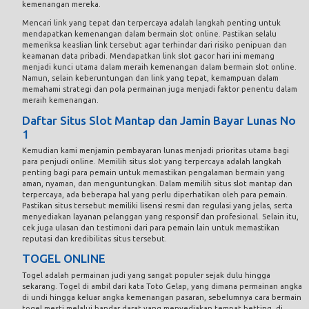
kemenangan mereka.
Mencari link yang tepat dan terpercaya adalah langkah penting untuk
mendapatkan kemenangan dalam bermain slot online. Pastikan selalu
memeriksa keaslian link tersebut agar terhindar dari risiko penipuan dan
keamanan data pribadi. Mendapatkan link slot gacor hari ini memang
menjadi kunci utama dalam meraih kemenangan dalam bermain slot online.
Namun, selain keberuntungan dan link yang tepat, kemampuan dalam
memahami strategi dan pola permainan juga menjadi faktor penentu dalam
meraih kemenangan.
Daftar Situs Slot Mantap dan Jamin Bayar Lunas No
1
Kemudian kami menjamin pembayaran lunas menjadi prioritas utama bagi
para penjudi online. Memilih situs slot yang terpercaya adalah langkah
penting bagi para pemain untuk memastikan pengalaman bermain yang
aman, nyaman, dan menguntungkan. Dalam memilih situs slot mantap dan
terpercaya, ada beberapa hal yang perlu diperhatikan oleh para pemain.
Pastikan situs tersebut memiliki lisensi resmi dan regulasi yang jelas, serta
menyediakan layanan pelanggan yang responsif dan profesional. Selain itu,
cek juga ulasan dan testimoni dari para pemain lain untuk memastikan
reputasi dan kredibilitas situs tersebut.
TOGEL ONLINE
Togel adalah permainan judi yang sangat populer sejak dulu hingga
sekarang. Togel di ambil dari kata Toto Gelap, yang dimana permainan angka
di undi hingga keluar angka kemenangan pasaran, sebelumnya cara bermain
togel mesti melalui bandar darat yang menyediakan tempat betting, di