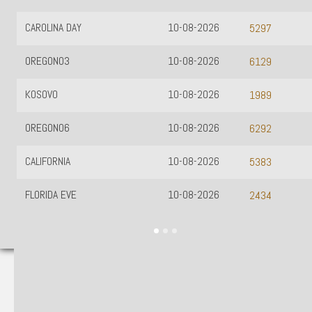
CAROLINA DAY
10-08-2026
5297
OREGON03
10-08-2026
6129
KOSOVO
10-08-2026
1989
OREGON06
10-08-2026
6292
CALIFORNIA
10-08-2026
5383
FLORIDA EVE
10-08-2026
2434