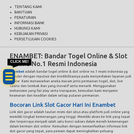
TENTANG KAMI
BANTUAN
PERATURAN
INFORMASI BANK
HUBUNGI KAMI
KEBIJAKAN PRIVASI
PERSETUJUAN COOKIES
ENAMBET: Bandar Togel Online & Slot
CLICK ME!
Online No.1 Resmi Indonesia
Enambet
adalah bandar togel online & slot online no.1 resmi indonesia yg
populer dengan reputasi dan kredibilitasnya pada menyediakan layanan judi
online. Kami menawarkan aneka macam jenis permainan togel, slot, live
casino dan tembak ikan yang inovatif serta menarik. Menggunakan
mekanisme yang fair play serta transparan, kemudian kami menjamin
keamanan dan keadilan dalam setiap putaran permainan.
Bocoran Link Slot Gacor Hari Ini Enambet
Link slot gacor adalah tautan resmi dari situs atau platform judi online yang
memiliki tingkat kemenangan yang tinggi. Memiliki akses ke link yang tepat
dan terpercaya menjadi salah satu kunci sukses dalam meraih kemenangan
dalam bermain slot online. Kemudian dengan memanfaatkan informasi link
slot gacor yang tepat, para pemain dapat meningkatkan peluang