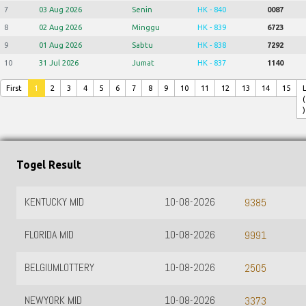
7
03 Aug 2026
Senin
HK - 840
0087
8
02 Aug 2026
Minggu
HK - 839
6723
9
01 Aug 2026
Sabtu
HK - 838
7292
10
31 Jul 2026
Jumat
HK - 837
1140
First
1
2
3
4
5
6
7
8
9
10
11
12
13
14
15
(
)
Togel Result
KENTUCKY MID
10-08-2026
9385
FLORIDA MID
10-08-2026
9991
BELGIUMLOTTERY
10-08-2026
2505
NEWYORK MID
10-08-2026
3373