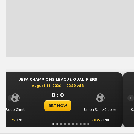
UEFA CHAMPIONS LEAGUE QUALIFIERS
August 11, 2026 — 22:00 WIB
0 : 0
Previous
Ne
BET NOW
nt-Gilloise
Kairat Almaty (n)
Levski S
5
-0.90
0.00
0.82
0.00
-0