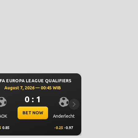
/8/2026
6/8/2026
6/8/2026
ONGKONG
MONGOLIA
TOTO WUHAN
634
5714
5883
/8/2026
6/8/2026
7/8/2026
FOOTBALL F24 INTERNATIONAL
FRIENDLY
August 7, 2026 — 02:15 WIB
0 : 0
Next
BET NOW
Spain
e-France
5
-0.86
0.5
0.62