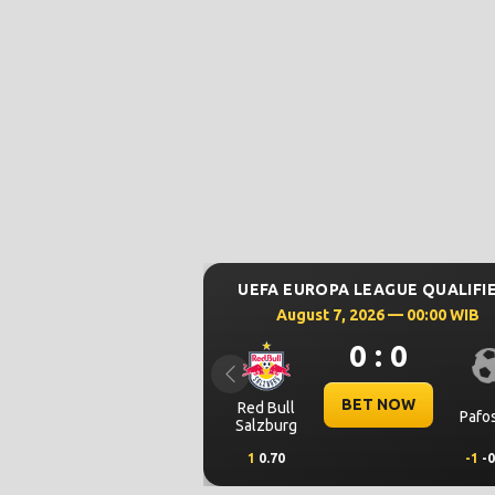
6/8/2026
6/8/2026
6/8/20
ENGLAND
SINGAPORE
CROAT
3065
0715
72
6/8/2026
5/8/2026
6/8/20
UEFA EUROPA LEAGUE QUALIFI
August 7, 2026 — 01:00 WIB
2 : 0
Previous
BET NOW
Viki
Thun
Reykj
0.25
0.67
-0.25