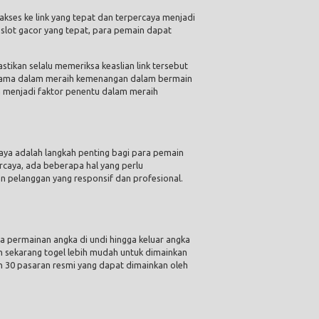
i akses ke link yang tepat dan terpercaya menjadi
slot gacor yang tepat, para pemain dapat
tikan selalu memeriksa keaslian link tersebut
i utama dalam meraih kemenangan dalam bermain
a menjadi faktor penentu dalam meraih
caya adalah langkah penting bagi para pemain
caya, ada beberapa hal yang perlu
nan pelanggan yang responsif dan profesional.
na permainan angka di undi hingga keluar angka
 sekarang togel lebih mudah untuk dimainkan
 30 pasaran resmi yang dapat dimainkan oleh