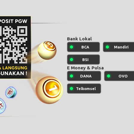
Bank Lokal
BCA
Mandiri
BSI
E Money & Pulsa
DANA
OVO
Telkomsel