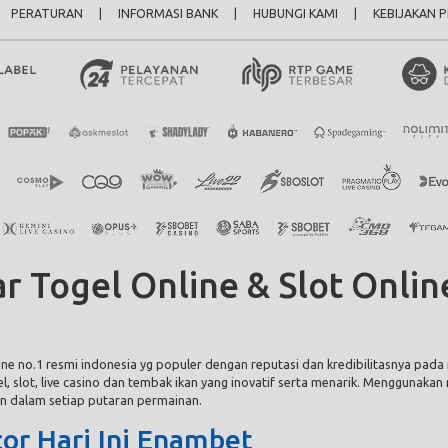
PERATURAN
|
INFORMASI BANK
|
HUBUNGI KAMI
|
KEBIJAKAN P
 Togel Online & Slot Onlin
ine no.1 resmi indonesia yg populer dengan reputasi dan kredibilitasnya pada
slot, live casino dan tembak ikan yang inovatif serta menarik. Menggunakan 
n dalam setiap putaran permainan.