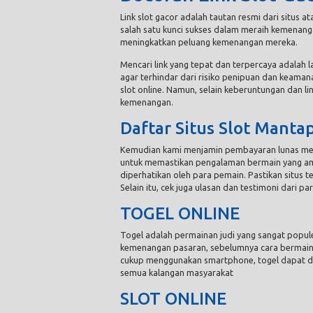
Bocoran Link Slot Ga
Link slot gacor adalah tautan resmi dari situs a
salah satu kunci sukses dalam meraih kemenang
meningkatkan peluang kemenangan mereka.
Mencari link yang tepat dan terpercaya adalah 
agar terhindar dari risiko penipuan dan keama
slot online. Namun, selain keberuntungan dan 
kemenangan.
Daftar Situs Slot Manta
Kemudian kami menjamin pembayaran lunas menjad
untuk memastikan pengalaman bermain yang ama
diperhatikan oleh para pemain. Pastikan situs t
Selain itu, cek juga ulasan dan testimoni dari p
TOGEL ONLINE
Togel adalah permainan judi yang sangat popule
kemenangan pasaran, sebelumnya cara bermain t
cukup menggunakan smartphone, togel dapat di
semua kalangan masyarakat