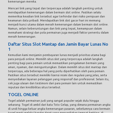
kemenangan mereka.
Mencari link yang tepat dan terpercaya adalah langkah penting untuk
mendapatkan kemenangan dalam bermain slot online. Pastikan selalu
memeriksa keaslian link tersebut agar terhindar dari risiko penipuan dan
keamanan data pribadi. Mendapatkan link slot gacor hari ini memang
menjadi kunci utama dalam meraih kemenangan dalam bermain slot online.
Namun, selain keberuntungan dan link yang tepat, kemampuan dalam
memahami strategi dan pola permainan juga menjadi faktor penentu dalam
meraih kemenangan.
Daftar Situs Slot Mantap dan Jamin Bayar Lunas No
1
Kemudian kami menjamin pembayaran lunas menjadi prioritas utama bagi
para penjudi online. Memilih situs slot yang terpercaya adalah langkah
penting bagi para pemain untuk memastikan pengalaman bermain yang
aman, nyaman, dan menguntungkan. Dalam memilih situs slot mantap dan
terpercaya, ada beberapa hal yang perlu diperhatikan oleh para pemain.
Pastikan situs tersebut memiliki lisensi resmi dan regulasi yang jelas, serta
menyediakan layanan pelanggan yang responsif dan profesional. Selain itu,
cek juga ulasan dan testimoni dari para pemain lain untuk memastikan
reputasi dan kredibilitas situs tersebut.
TOGEL ONLINE
Togel adalah permainan judi yang sangat populer sejak dulu hingga
sekarang. Togel di ambil dari kata Toto Gelap, yang dimana permainan angka
di undi hingga keluar angka kemenangan pasaran, sebelumnya cara bermain
togel mesti melalui bandar darat yang menyediakan tempat betting, di