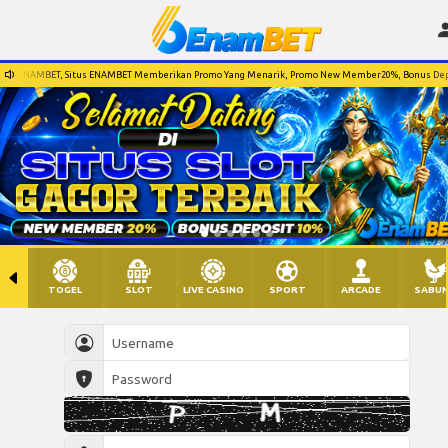
s ENAMBET, Situs ENAMBET Memberikan Promo Yang Menarik, Promo New Member20%, Bonus Deposit H
TOGEL
SLOT
LIVE CASINO
SPORT
ARCADE
SABU