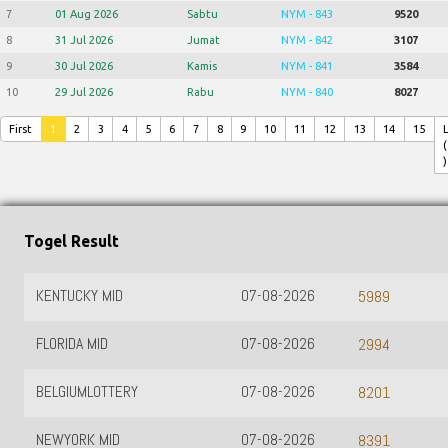
7
01 Aug 2026
Sabtu
NYM - 843
9520
8
31 Jul 2026
Jumat
NYM - 842
3107
9
30 Jul 2026
Kamis
NYM - 841
3584
10
29 Jul 2026
Rabu
NYM - 840
8027
First
1
2
3
4
5
6
7
8
9
10
11
12
13
14
15
(
)
Togel Result
KENTUCKY MID
07-08-2026
5989
FLORIDA MID
07-08-2026
2994
BELGIUMLOTTERY
07-08-2026
8201
NEWYORK MID
07-08-2026
8391