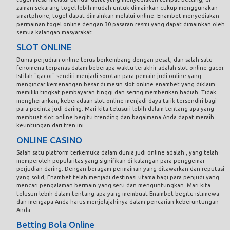
zaman sekarang togel lebih mudah untuk dimainkan cukup menggunakan
smartphone, togel dapat dimainkan melalui online. Enambet menyediakan
permainan togel online dengan 30 pasaran resmi yang dapat dimainkan oleh
semua kalangan masyarakat
SLOT ONLINE
Dunia perjudian online terus berkembang dengan pesat, dan salah satu
fenomena terpanas dalam beberapa waktu terakhir adalah slot online gacor.
Istilah "gacor" sendiri menjadi sorotan para pemain judi online yang
mengincar kemenangan besar di mesin slot online enambet yang diklaim
memiliki tingkat pembayaran tinggi dan sering memberikan hadiah. Tidak
mengherankan, keberadaan slot online menjadi daya tarik tersendiri bagi
para pecinta judi daring. Mari kita telusuri lebih dalam tentang apa yang
membuat slot online begitu trending dan bagaimana Anda dapat meraih
keuntungan dari tren ini.
ONLINE CASINO
Salah satu platform terkemuka dalam dunia judi online adalah , yang telah
memperoleh popularitas yang signifikan di kalangan para penggemar
perjudian daring. Dengan beragam permainan yang ditawarkan dan reputasi
yang solid, Enambet telah menjadi destinasi utama bagi para penjudi yang
mencari pengalaman bermain yang seru dan menguntungkan. Mari kita
telusuri lebih dalam tentang apa yang membuat Enambet begitu istimewa
dan mengapa Anda harus menjelajahinya dalam pencarian keberuntungan
Anda.
Betting Bola Online