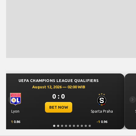
UEFA CHAMPIONS LEAGUE QUALIFIERS
August 12, 2026 — 01:30 WIB
0 : 0
Previous
Ne
BET NOW
a Praha
SK Sturm Graz
Fenerb
0.96
-0.5
0.95
0.5
0.